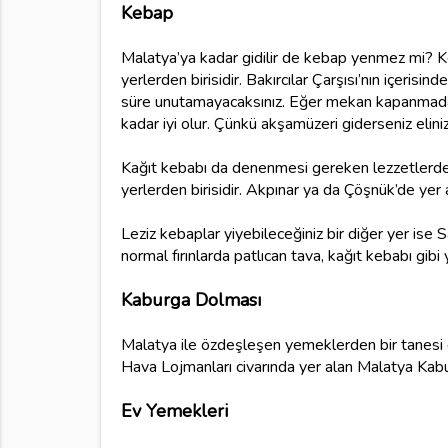
Kebap
Malatya’ya kadar gidilir de kebap yenmez mi? Ke
yerlerden birisidir. Bakırcılar Çarşısı’nın içeris
süre unutamayacaksınız. Eğer mekan kapanmadan
kadar iyi olur. Çünkü akşamüzeri giderseniz eliniz
Kağıt kebabı da denenmesi gereken lezzetlerden b
yerlerden birisidir. Akpınar ya da Çöşnük’de yer 
Leziz kebaplar yiyebileceğiniz bir diğer yer ise 
normal fırınlarda patlıcan tava, kağıt kebabı gibi 
Kaburga Dolması
Malatya ile özdeşleşen yemeklerden bir tanesi d
Hava Lojmanları civarında yer alan Malatya Kabur
Ev Yemekleri