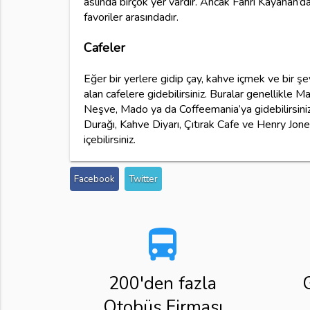
aslında birçok yer vardır. Ancak Fahri Kayahan’d
favoriler arasındadır.
Cafeler
Eğer bir yerlere gidip çay, kahve içmek ve bir ş
alan cafelere gidebilirsiniz. Buralar genellikle M
Neşve, Mado ya da Coffeemania’ya gidebilirsiniz
Durağı, Kahve Diyarı, Çıtırak Cafe ve Henry Jon
içebilirsiniz.
Facebook
Twitter
directions_bus
200'den fazla
Otobüs Firması