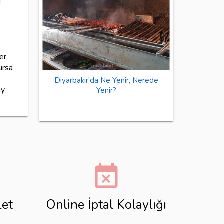
ı
er
ursa
Diyarbakır'da Ne Yenir, Nerede
ay
Yenir?
event_busy
let
Online İptal Kolaylığı