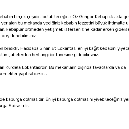
babın birçok çeşidini bulabileceğiniz Öz Güngör Kebap ilk akla ge
inde yer alan bu mekanda yediğiniz kebabın lezzetini büyük ihtimalle 
, kebaplar bitmeden yetişmek isterseniz ne kadar erken giderse
 boş dönebilirsiniz.
irisidir. Hacıbaba Sinan Et Lokantası en iyi kağıt kebabını yiyece
alan şubelerden herhangi bir tanesine gidebilirsiniz.
Sarı Kurdela Lokantası’dır. Bu mekanların dışında tavacılarda ya da
yemekler yaptırabilirsiniz.
e kaburga dolmasıdır. En iyi kaburga dolmasını yiyebileceğiniz yer
ga Sofrası’dır.