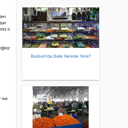
len
uzun
niz o
ğiniz
Bodrum'da Balık Nerede Yenir?
 ise