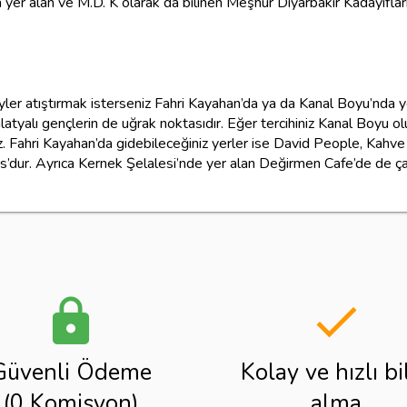
a yer alan ve M.D. K olarak da bilinen Meşhur Diyarbakır Kadayıflar
eyler atıştırmak isterseniz Fahri Kayahan’da ya da Kanal Boyu’nda y
alatyalı gençlerin de uğrak noktasıdır. Eğer tercihiniz Kanal Boyu ol
. Fahri Kayahan’da gidebileceğiniz yerler ise David People, Kahve
es’dur. Ayrıca Kernek Şelalesi’nde yer alan Değirmen Cafe’de de ç
lock
done
Güvenli Ödeme
Kolay ve hızlı bi
(0 Komisyon)
alma