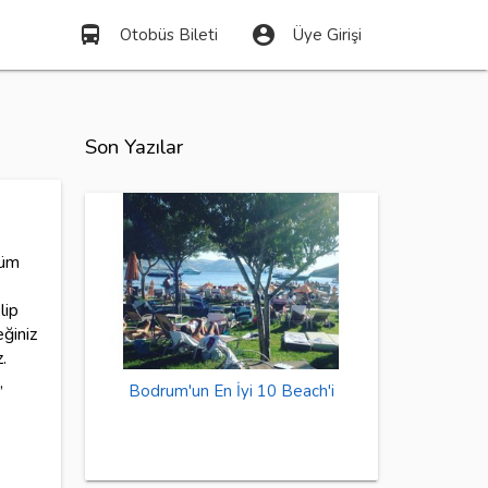
directions_bus
account_circle
Otobüs Bileti
Üye Girişi
Son Yazılar
tüm
lip
eğiniz
.
,
Bodrum'un En İyi 10 Beach'i