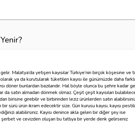
Yenir?
 gelir. Malatya’da yetişen kayısılar Türkiye’nin birçok köşesine ve 
larak ya da kurutularak tüketilen kayısı ile günümüzde daha farklı
yısı döner bunlardan bazılarıdır. Hal böyle olunca bu şehre kadar ge
ar da satın almadan dönmek olmaz. Çeşit çeşit kayısıları bulabilec
n birisine girebilir ve birbirinden leziz ürünlerden satın alabilirsiniz
bir sürü ürün ikram edecektir size. Gün kurusu kayısı, kayısı pestili
diğinizi alabilirsiniz. Kayısı denince akla gelen bir diğer şey ise
sı, şerbet ve cevizden oluşan bu tatlıya bir yerde denk gelirseniz