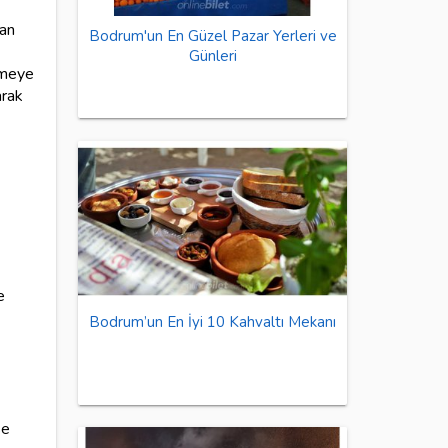
lan
Bodrum'un En Güzel Pazar Yerleri ve
Günleri
emeye
arak
e
Bodrum’un En İyi 10 Kahvaltı Mekanı
se