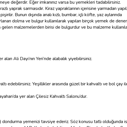
ye değerdir. Eğer imkanınız varsa bu yemekleri tadabilirsiniz.
razlı yaprak sarmasıdır. Kiraz yapraklarının içerisine yarmadan yapı
şirilir. Bunun dışında analı kızlı, bumbar, içli köfte, yaz aylarında
zırlanan dolma ve bulgur kullanılarak yapılan birçok yemek de den
a gelen malzemelerden birisi de bulgurdur ve bu malzeme kullanıl
alan Ali Dayı’nın Yeri’nde alabalık yiyebilirsiniz.
edebilirsiniz. Yeşillikler arasında güzel bir kahvaltı ve bol çay il
Kayahan’da yer alan Çilesiz Kahvaltı Salonu’dur.
 dondurma yemenizi tavsiye ederiz. Söz konusu tatlı olduğunda i