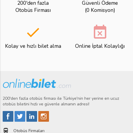
200'den fazla
Güvenli Ödeme
Otobüs Firması
(0 Komisyon)
done
event_busy
Kolay ve hızlı bilet alma
Online İptal Kolaylığı
200'den fazla otobüs firması ile Türkiye'nin her yerine en ucuz
otobüs biletini hızlı ve güvenle almanın adresi!
directions_bus
Otobüs Firmaları