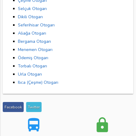
Çeşme Otogarı
Selçuk Otogarı
Dikili Otogarı
Seferihisar Otogarı
Aliağa Otogarı
Bergama Otogarı
Menemen Otogarı
Ödemiş Otogarı
Torbalı Otogarı
Urla Otogarı
Ilıca (Çeşme) Otogarı
Facebook
Twitter
directions_bus
lock