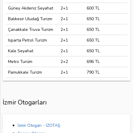
Güney Akdeniz Seyahat
2+1
600 TL
Balıkesir Uludağ Turizm
2+1
650 TL
Çanakkale Truva Turizm
2+1
650 TL
Isparta Petrol Turizm
2+1
650 TL
Kale Seyahat
2+1
650 TL
Metro Turizm
2+2
696 TL
Pamukkale Turizm
2+1
790 TL
İzmir Otogarları
İzmir Otogarı - İZOTAŞ