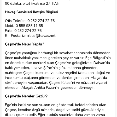
90 dakika, bilet fiyatı ise 27 TL’dir.
Havaş Servisleri İletişim Bilgileri
Ofis Telefon: 0 232 274 22 76
Mobil: 0 555 985 11 55
Faks: 0 232 274 22 76
E – Posta: izmirbus@havas.net
Çeşme’de Neler Yapılır?
Çeşme’ye yaptığınız herhangi bir seyahat sonrasında dönmeden
önce muhakkak yapılması gereken şeyler vardır. Ege Bölgesi’nin
en önemli turizm merkezi olan Çeşme’ye geldiğinizde; Dalyan’da
balık yemeden, Ilıca ve Şifne’nin şifalı sularına girmeden,
muhteşem Çeşme kumrusu ve sakız reçelini tatmadan, doğal ve
ince kumlu plajlarını görmeden ve denize girmeden, Alaçatı’da
sörf deneyimi yaşamadan, Çeşme Kalesi’ni ve müzesini ziyaret
etmeden, Alaçatı Antika Pazarı’nı gezmeden dönmeyin.
Çeşme’de Nereler Gezilir?
Ege’nin incisi ve son yılların en gözde tatil beldelerinden olan
Çeşme, kendine özgü mimarisi, doğal ve tarihi güzellikleriyle
dikkat çekmektedir. Eğer otobüs saatinize daha zaman varsa