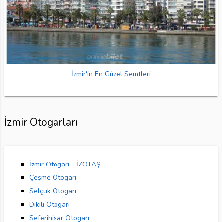
İzmir'in En Güzel Semtleri
İzmir Otogarları
İzmir Otogarı - İZOTAŞ
Çeşme Otogarı
Selçuk Otogarı
Dikili Otogarı
Seferihisar Otogarı