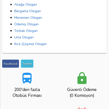
Aliağa Otogarı
Bergama Otogarı
Menemen Otogarı
Ödemiş Otogarı
Torbalı Otogarı
Urla Otogarı
Ilıca (Çeşme) Otogarı
Facebook
Twitter
directions_bus
lock
200'den fazla
Güvenli Ödeme
Otobüs Firması
(0 Komisyon)