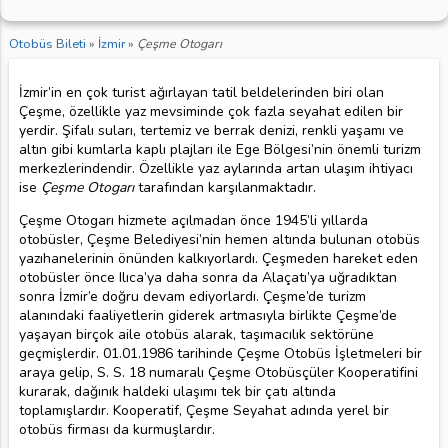
Otobüs Bileti
»
İzmir
»
Çeşme Otogarı
İzmir’in en çok turist ağırlayan tatil beldelerinden biri olan
Çeşme, özellikle yaz mevsiminde çok fazla seyahat edilen bir
yerdir. Şifalı suları, tertemiz ve berrak denizi, renkli yaşamı ve
altın gibi kumlarla kaplı plajları ile Ege Bölgesi’nin önemli turizm
merkezlerindendir. Özellikle yaz aylarında artan ulaşım ihtiyacı
ise
Çeşme Otogarı
tarafından karşılanmaktadır.
Çeşme Otogarı hizmete açılmadan önce 1945’li yıllarda
otobüsler, Çeşme Belediyesi’nin hemen altında bulunan otobüs
yazıhanelerinin önünden kalkıyorlardı. Çeşmeden hareket eden
otobüsler önce Ilıca’ya daha sonra da Alaçatı’ya uğradıktan
sonra İzmir’e doğru devam ediyorlardı. Çeşme’de turizm
alanındaki faaliyetlerin giderek artmasıyla birlikte Çeşme’de
yaşayan birçok aile otobüs alarak, taşımacılık sektörüne
geçmişlerdir. 01.01.1986 tarihinde Çeşme Otobüs İşletmeleri bir
araya gelip, S. S. 18 numaralı Çeşme Otobüsçüler Kooperatifini
kurarak, dağınık haldeki ulaşımı tek bir çatı altında
toplamışlardır. Kooperatif, Çeşme Seyahat adında yerel bir
otobüs firması da kurmuşlardır.