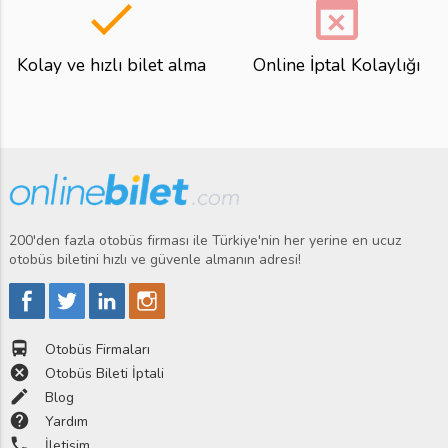
done
event_busy
Kolay ve hızlı bilet alma
Online İptal Kolaylığı
200'den fazla otobüs firması ile Türkiye'nin her yerine en ucuz
otobüs biletini hızlı ve güvenle almanın adresi!
directions_bus
Otobüs Firmaları
cancel
Otobüs Bileti İptali
edit
Blog
help
Yardım
phone
İletişim