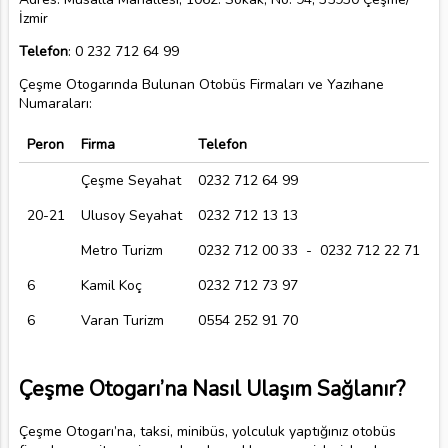
İzmir
Telefon
: 0 232 712 64 99
Çeşme Otogarında Bulunan Otobüs Firmaları ve Yazıhane
Numaraları:
Peron
Firma
Telefon
Çeşme Seyahat
0232 712 64 99
20-21
Ulusoy Seyahat
0232 712 13 13
Metro Turizm
0232 712 00 33 - 0232 712 22 71
6
Kamil Koç
0232 712 73 97
6
Varan Turizm
0554 252 91 70
Çeşme Otogarı’na Nasıl Ulaşım Sağlanır?
Çeşme Otogarı’na, taksi, minibüs, yolculuk yaptığınız otobüs