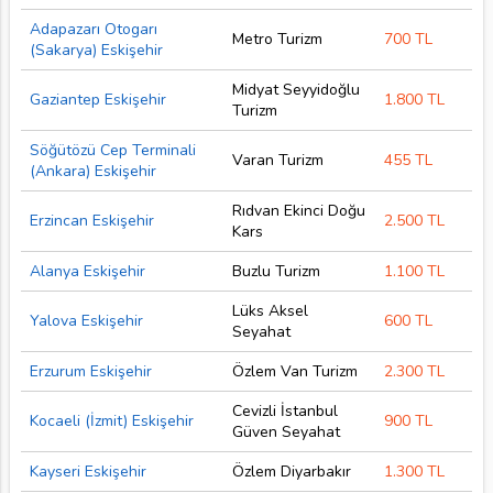
Adapazarı Otogarı
Metro Turizm
700 TL
(Sakarya) Eskişehir
Midyat Seyyidoğlu
Gaziantep Eskişehir
1.800 TL
Turizm
Söğütözü Cep Terminali
Varan Turizm
455 TL
(Ankara) Eskişehir
Rıdvan Ekinci Doğu
Erzincan Eskişehir
2.500 TL
Kars
Alanya Eskişehir
Buzlu Turizm
1.100 TL
Lüks Aksel
Yalova Eskişehir
600 TL
Seyahat
Erzurum Eskişehir
Özlem Van Turizm
2.300 TL
Cevizli İstanbul
Kocaeli (İzmit) Eskişehir
900 TL
Güven Seyahat
Kayseri Eskişehir
Özlem Diyarbakır
1.300 TL