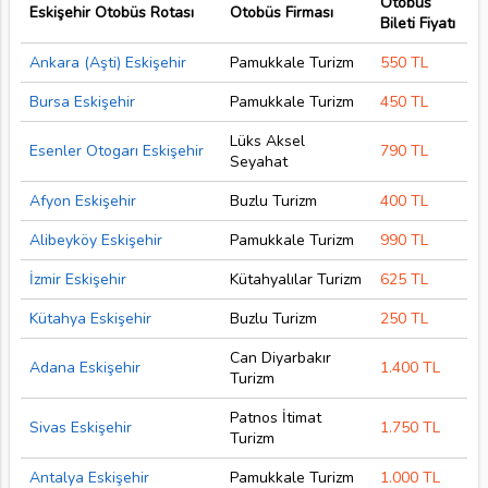
Otobüs
Eskişehir Otobüs Rotası
Otobüs Firması
Bileti Fiyatı
Ankara (Aşti) Eskişehir
Pamukkale Turizm
550 TL
Bursa Eskişehir
Pamukkale Turizm
450 TL
Lüks Aksel
Esenler Otogarı Eskişehir
790 TL
Seyahat
Afyon Eskişehir
Buzlu Turizm
400 TL
Alibeyköy Eskişehir
Pamukkale Turizm
990 TL
İzmir Eskişehir
Kütahyalılar Turizm
625 TL
Kütahya Eskişehir
Buzlu Turizm
250 TL
Can Diyarbakır
Adana Eskişehir
1.400 TL
Turizm
Patnos İtimat
Sivas Eskişehir
1.750 TL
Turizm
Antalya Eskişehir
Pamukkale Turizm
1.000 TL