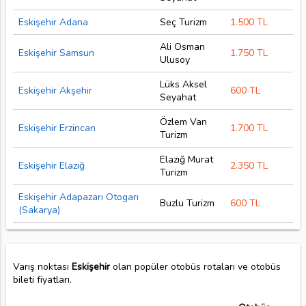
Eskişehir Adana
Seç Turizm
1.500 TL
Ali Osman
Eskişehir Samsun
1.750 TL
Ulusoy
Lüks Aksel
Eskişehir Akşehir
600 TL
Seyahat
Özlem Van
Eskişehir Erzincan
1.700 TL
Turizm
Elazığ Murat
Eskişehir Elazığ
2.350 TL
Turizm
Eskişehir Adapazarı Otogarı
Buzlu Turizm
600 TL
(Sakarya)
Varış noktası
Eskişehir
olan popüler otobüs rotaları ve otobüs
bileti fiyatları.