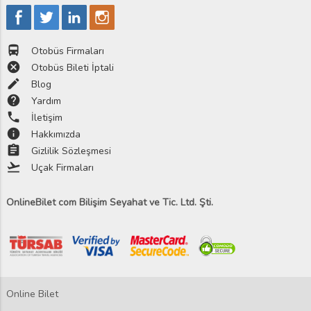
directions_bus
Otobüs Firmaları
cancel
Otobüs Bileti İptali
edit
Blog
help
Yardım
phone
İletişim
info
Hakkımızda
assignment
Gizlilik Sözleşmesi
flight_takeoff
Uçak Firmaları
OnlineBilet com Bilişim Seyahat ve Tic. Ltd. Şti.
Online Bilet