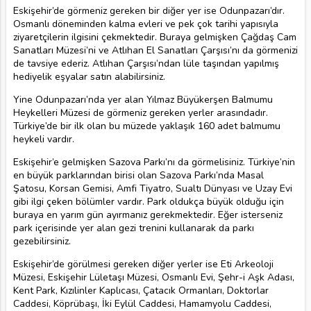
Eskişehir’de görmeniz gereken bir diğer yer ise Odunpazarı’dır.
Osmanlı döneminden kalma evleri ve pek çok tarihi yapısıyla
ziyaretçilerin ilgisini çekmektedir. Buraya gelmişken Çağdaş Cam
Sanatları Müzesi’ni ve Atlıhan El Sanatları Çarşısı’nı da görmenizi
de tavsiye ederiz. Atlıhan Çarşısı’ndan lüle taşından yapılmış
hediyelik eşyalar satın alabilirsiniz.
Yine Odunpazarı’nda yer alan Yılmaz Büyükerşen Balmumu
Heykelleri Müzesi de görmeniz gereken yerler arasındadır.
Türkiye’de bir ilk olan bu müzede yaklaşık 160 adet balmumu
heykeli vardır.
Eskişehir’e gelmişken Sazova Parkı’nı da görmelisiniz. Türkiye’nin
en büyük parklarından birisi olan Sazova Parkı’nda Masal
Şatosu, Korsan Gemisi, Amfi Tiyatro, Sualtı Dünyası ve Uzay Evi
gibi ilgi çeken bölümler vardır. Park oldukça büyük olduğu için
buraya en yarım gün ayırmanız gerekmektedir. Eğer isterseniz
park içerisinde yer alan gezi trenini kullanarak da parkı
gezebilirsiniz.
Eskişehir’de görülmesi gereken diğer yerler ise Eti Arkeoloji
Müzesi, Eskişehir Lületaşı Müzesi, Osmanlı Evi, Şehr-i Aşk Adası,
Kent Park, Kızılinler Kaplıcası, Çatacık Ormanları, Doktorlar
Caddesi, Köprübaşı, İki Eylül Caddesi, Hamamyolu Caddesi,