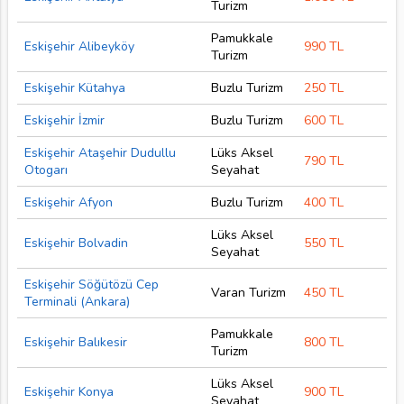
Turizm
Pamukkale
Eskişehir Alibeyköy
990 TL
Turizm
Eskişehir Kütahya
Buzlu Turizm
250 TL
Eskişehir İzmir
Buzlu Turizm
600 TL
Eskişehir Ataşehir Dudullu
Lüks Aksel
790 TL
Otogarı
Seyahat
Eskişehir Afyon
Buzlu Turizm
400 TL
Lüks Aksel
Eskişehir Bolvadin
550 TL
Seyahat
Eskişehir Söğütözü Cep
Varan Turizm
450 TL
Terminali (Ankara)
Pamukkale
Eskişehir Balıkesir
800 TL
Turizm
Lüks Aksel
Eskişehir Konya
900 TL
Seyahat