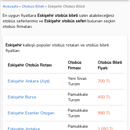
Anasayfa
»
Otobüs Bileti
»
Eskişehir Otobüs Bileti
En uygun fiyatlara
Eskişehir otobüs bileti
satın alabileceğiniz
otobüs seferlerimiz ve
Eskişehir otobüs seferi
bulunan seçkin
otobüs firmaları.
Eskişehir
kalkışlı popüler otobüs rotaları ve otobüs bileti
fiyatları.
Otobüs
Otobüs Bileti
Eskişehir Otobüs Rotası
Firması
Fiyatı
Yeni Sivas
Eskişehir Ankara (Aşti)
700 TL
Turizm
Pamukkale
Eskişehir Bursa
450 TL
Turizm
Pamukkale
Eskişehir Esenler Otogarı
990 TL
Turizm
Pamukkale
Eskişehir Antalya
1.050 TL