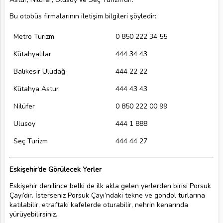
Bu otobüs firmalarının iletişim bilgileri şöyledir:
Metro Turizm
0 850 222 34 55
Kütahyalılar
444 34 43
Balıkesir Uludağ
444 22 22
Kütahya Astur
444 43 43
Nilüfer
0 850 222 00 99
Ulusoy
444 1 888
Seç Turizm
444 44 27
Eskişehir’de Görülecek Yerler
Eskişehir denilince belki de ilk akla gelen yerlerden birisi Porsuk
Çayı’dır. İsterseniz Porsuk Çayı’ndaki tekne ve gondol turlarına
katılabilir, etraftaki kafelerde oturabilir, nehrin kenarında
yürüyebilirsiniz.