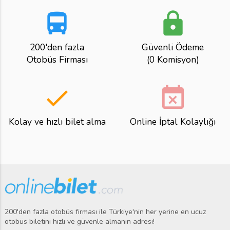
directions_bus
lock
200'den fazla
Güvenli Ödeme
Otobüs Firması
(0 Komisyon)
done
event_busy
Kolay ve hızlı bilet alma
Online İptal Kolaylığı
200'den fazla otobüs firması ile Türkiye'nin her yerine en ucuz
otobüs biletini hızlı ve güvenle almanın adresi!