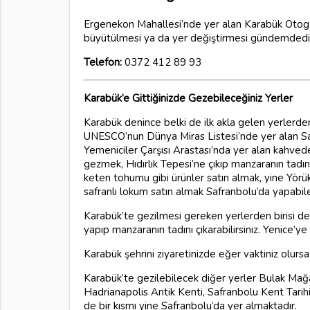
Ergenekon Mahallesi’nde yer alan Karabük Otogar
büyütülmesi ya da yer değiştirmesi gündemdedir.
Telefon:
0372 412 89 93
Karabük’e Gittiğinizde Gezebileceğiniz Yerler
Karabük denince belki de ilk akla gelen yerlerden
UNESCO’nun Dünya Miras Listesi’nde yer alan Sa
Yemeniciler Çarşısı Arastası’nda yer alan kahvede
gezmek, Hıdırlık Tepesi’ne çıkıp manzaranın tadı
keten tohumu gibi ürünler satın almak, yine Yörü
safranlı lokum satın almak Safranbolu’da yapabile
Karabük’te gezilmesi gereken yerlerden birisi de
yapıp manzaranın tadını çıkarabilirsiniz. Yenice’ye
Karabük şehrini ziyaretinizde eğer vaktiniz olursa
Karabük’te gezilebilecek diğer yerler Bulak Mağa
Hadrianapolis Antik Kenti, Safranbolu Kent Tarih
de bir kısmı yine Safranbolu’da yer almaktadır.