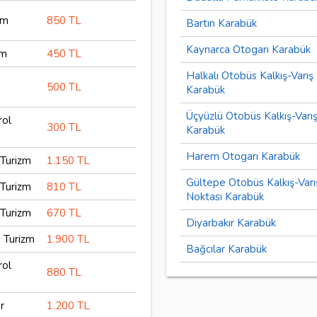
zm
850 TL
Bartın Karabük
Kaynarca Otogarı Karabük
zm
450 TL
Halkalı Otobüs Kalkış-Varış
ı
500 TL
Karabük
Üçyüzlü Otobüs Kalkış-Varı
rol
300 TL
Karabük
Harem Otogarı Karabük
Turizm
1.150 TL
Gültepe Otobüs Kalkış-Varı
Turizm
810 TL
Noktası Karabük
Turizm
670 TL
Diyarbakır Karabük
 Turizm
1.900 TL
Bağcılar Karabük
rol
880 TL
r
1.200 TL