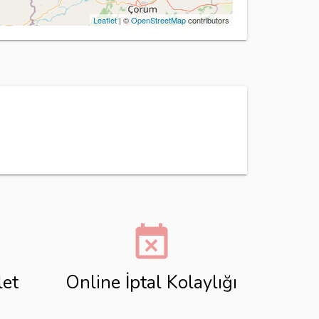
Leaflet
| ©
OpenStreetMap
contributors
event_busy
let
Online İptal Kolaylığı