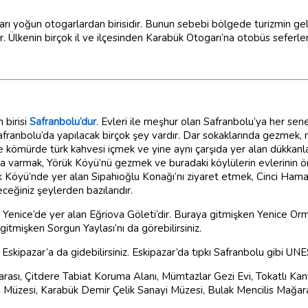
ı yoğun otogarlardan birisidir. Bunun sebebi bölgede turizmin gel
 Ülkenin birçok il ve ilçesinden Karabük Otogarı’na otobüs seferle
 birisi
Safranbolu’dur
. Evleri ile meşhur olan Safranbolu’ya her sene
franbolu’da yapılacak birçok şey vardır. Dar sokaklarında gezmek,
 kömürde türk kahvesi içmek ve yine aynı çarşıda yer alan dükkanlard
na varmak, Yörük Köyü’nü gezmek ve buradaki köylülerin evlerinin 
k Köyü’nde yer alan Sipahioğlu Konağı’nı ziyaret etmek, Cinci Hama
ceğiniz şeylerden bazılarıdır.
 Yenice’de yer alan Eğriova Göleti’dir. Buraya gitmişken Yenice Orm
 gitmişken Sorgun Yaylası’nı da görebilirsiniz.
 Eskipazar’a da gidebilirsiniz. Eskipazar’da tıpkı Safranbolu gibi U
rası, Çitdere Tabiat Koruma Alanı, Mümtazlar Gezi Evi, Tokatlı Kan
i Müzesi, Karabük Demir Çelik Sanayi Müzesi, Bulak Mencilis Mağarası