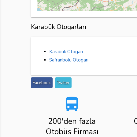
Karabük Otogarları
Karabük Otogarı
Safranbolu Otogarı
Facebook
Twitter
directions_bus
200'den fazla
Otobüs Firması