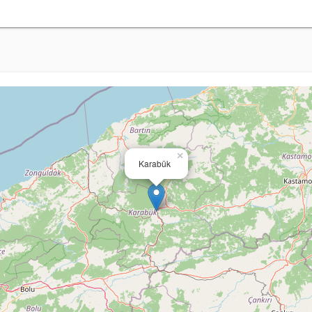
×
Karabük