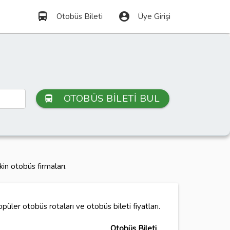
directions_bus
account_circle
Otobüs Bileti
Üye Girişi
OTOBÜS BİLETİ BUL
directions_bus
in otobüs firmaları.
püler otobüs rotaları ve otobüs bileti fiyatları.
Otobüs Bileti