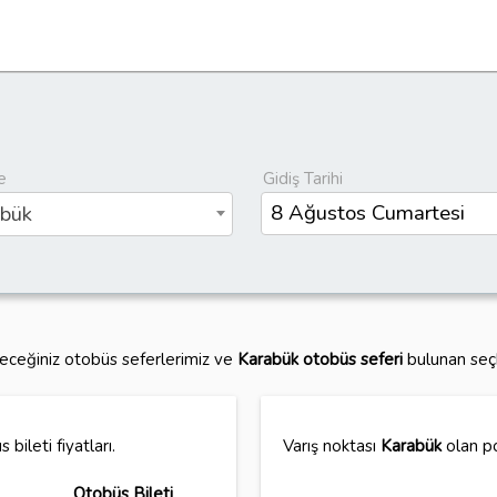
e
Gidiş Tarihi
bük
leceğiniz otobüs seferlerimiz ve
Karabük otobüs seferi
bulunan seçk
bileti fiyatları.
Varış noktası
Karabük
olan po
Otobüs Bileti