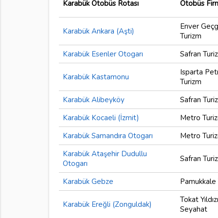
Karabük Otobüs Rotası
Otobüs Fir
Enver Geçg
Karabük Ankara (Aşti)
Turizm
Karabük Esenler Otogarı
Safran Turi
Isparta Pet
Karabük Kastamonu
Turizm
Karabük Alibeyköy
Safran Turi
Karabük Kocaeli (İzmit)
Metro Turi
Karabük Samandıra Otogarı
Metro Turi
Karabük Ataşehir Dudullu
Safran Turi
Otogarı
Karabük Gebze
Pamukkale 
Tokat Yıldız
Karabük Ereğli (Zonguldak)
Seyahat