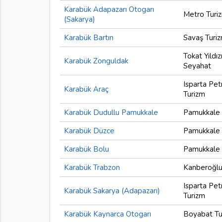
Karabük Adapazarı Otogarı
Metro Turi
(Sakarya)
Karabük Bartın
Savaş Turi
Tokat Yıldız
Karabük Zonguldak
Seyahat
Isparta Pet
Karabük Araç
Turizm
Karabük Dudullu Pamukkale
Pamukkale 
Karabük Düzce
Pamukkale 
Karabük Bolu
Pamukkale 
Karabük Trabzon
Kanberoğlu
Isparta Pet
Karabük Sakarya (Adapazarı)
Turizm
Karabük Kaynarca Otogarı
Boyabat Tu