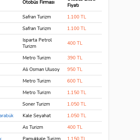
Otobüs Firması
Fiyatı
Safran Turizm
1.100 TL
Safran Turizm
1.100 TL
Isparta Petrol
400 TL
Turizm
Metro Turizm
390 TL
Ali Osman Ulusoy
950 TL
Metro Turizm
600 TL
k
Metro Turizm
1.150 TL
Soner Turizm
1.050 TL
Karabük
Kale Seyahat
1.050 TL
As Turizm
400 TL
k
Pamukkale Turizm
1.150 TL