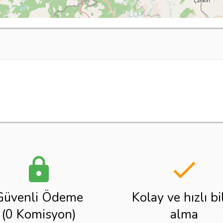
lock
done
Güvenli Ödeme
Kolay ve hızlı bi
(0 Komisyon)
alma