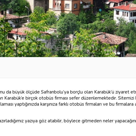
 bunu da büyük ölçüde Safranbolu’ya borçlu olan Karabük’ü ziyaret et
aşan Karabük’e birçok otobüs firması sefer düzenlemektedir. Sitemiz
aması yaptığınızda karşınıza farklı otobüs firmaları ve bu firmalara a
azırladığımız yazıya göz atabilir, böylece gitmeden neler yapacağınızı