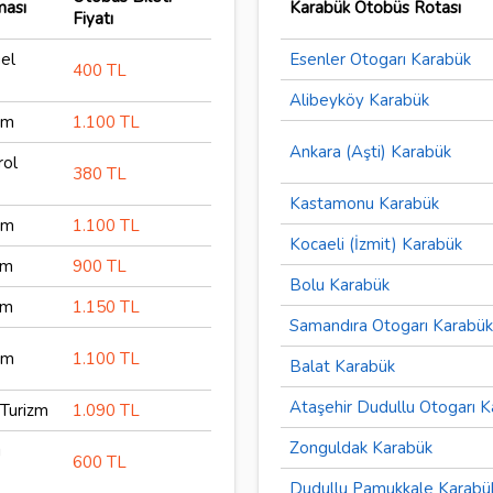
ması
Karabük Otobüs Rotası
Fiyatı
el
Esenler Otogarı Karabük
400 TL
Alibeyköy Karabük
zm
1.100 TL
Ankara (Aşti) Karabük
rol
380 TL
Kastamonu Karabük
zm
1.100 TL
Kocaeli (İzmit) Karabük
zm
900 TL
Bolu Karabük
zm
1.150 TL
Samandıra Otogarı Karabü
zm
1.100 TL
Balat Karabük
Ataşehir Dudullu Otogarı 
Turizm
1.090 TL
Zonguldak Karabük
ı
600 TL
Dudullu Pamukkale Karabü