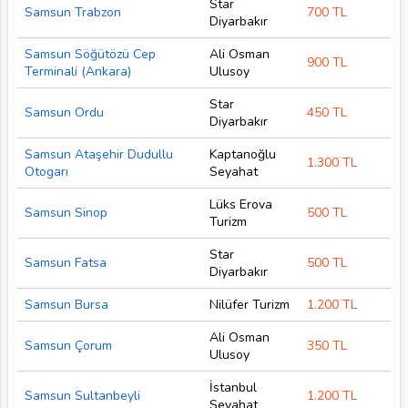
Star
Samsun Trabzon
700 TL
Diyarbakır
Samsun Söğütözü Cep
Ali Osman
900 TL
Terminali (Ankara)
Ulusoy
Star
Samsun Ordu
450 TL
Diyarbakır
Samsun Ataşehir Dudullu
Kaptanoğlu
1.300 TL
Otogarı
Seyahat
Lüks Erova
Samsun Sinop
500 TL
Turizm
Star
Samsun Fatsa
500 TL
Diyarbakır
Samsun Bursa
Nilüfer Turizm
1.200 TL
Ali Osman
Samsun Çorum
350 TL
Ulusoy
İstanbul
Samsun Sultanbeyli
1.200 TL
Seyahat