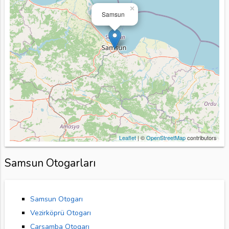
×
Samsun
Leaflet
| ©
OpenStreetMap
contributors
Samsun Otogarları
Samsun Otogarı
Vezirköprü Otogarı
Çarşamba Otogarı