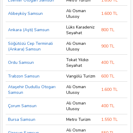
Esenler Otogarı Samsun
Metro Turizm
1.650 TL
Ali Osman
Alibeyköy Samsun
1.600 TL
Ulusoy
Lüks Karadeniz
Ankara (Aşti) Samsun
800 TL
Seyahat
Söğütözü Cep Terminali
Ali Osman
900 TL
(Ankara) Samsun
Ulusoy
Tokat Yıldızı
Ordu Samsun
400 TL
Seyahat
Trabzon Samsun
Vangölü Turizm
600 TL
Ataşehir Dudullu Otogarı
Ali Osman
1.600 TL
Samsun
Ulusoy
Ali Osman
Çorum Samsun
400 TL
Ulusoy
Bursa Samsun
Metro Turizm
1.550 TL
Ali Osman
Giresun Samsun
550 TL