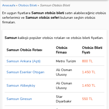
Anasayfa
»
Otobüs Bileti
»
Samsun Otobüs Bileti
En uygun fiyatlara
Samsun otobüs bileti
satın alabileceğiniz otobüs
seferlerimiz ve
Samsun otobüs seferi
bulunan seçkin otobüs
firmaları.
Samsun
kalkışlı popüler otobüs rotaları ve otobüs bileti fiyatları.
Otobüs
Otobüs Bileti
Samsun Otobüs Rotası
Firması
Fiyatı
Samsun Ankara (Aşti)
Metro Turizm
800 TL
Ali Osman
Samsun Esenler Otogarı
1.450 TL
Ulusoy
Ali Osman
Samsun Alibeyköy
1.450 TL
Ulusoy
Star
Samsun Giresun
550 TL
Diyarbakır