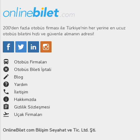
200'den fazla otobüs firması ile Türkiye'nin her yerine en ucuz
otobüs biletini hızlı ve güvenle almanın adresi!
directions_bus
Otobüs Firmaları
cancel
Otobüs Bileti İptali
edit
Blog
help
Yardım
phone
İletişim
info
Hakkımızda
assignment
Gizlilik Sözleşmesi
flight_takeoff
Uçak Firmaları
OnlineBilet com Bilişim Seyahat ve Tic. Ltd. Şti.