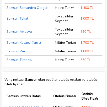
Samsun Samandıra Otogarı
Metro Turizm
1.400 TL
Tokat Yıldızı
Samsun Tokat
1.000 TL
Seyahat
Tokat Yıldızı
Samsun Amasya
550 TL
Seyahat
Samsun Kocaeli (İzmit)
Nilüfer Turizm
1.700 TL
Samsun Merzifon
Nilüfer Turizm
1.000 TL
Samsun Tirebolu
Metro Turizm
580 TL
Varış noktası
Samsun
olan popüler otobüs rotaları ve otobüs
bileti fiyatları.
Otobüs
Samsun Otobüs Rotası
Otobüs Firması
Bileti Fiyatı