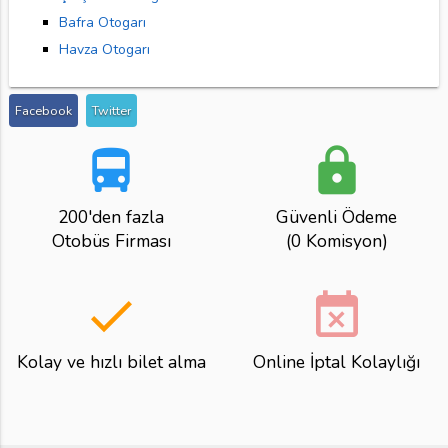
Bafra Otogarı
Havza Otogarı
Facebook
Twitter
directions_bus
lock
200'den fazla
Güvenli Ödeme
Otobüs Firması
(0 Komisyon)
done
event_busy
Kolay ve hızlı bilet alma
Online İptal Kolaylığı