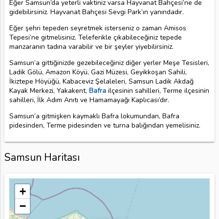
Eğer Samsun’da yeterli vaktiniz varsa Hayvanat Bahçesi’ne de
gidebilirsiniz. Hayvanat Bahçesi Sevgi Park’ın yanındadır.
Eğer şehri tepeden seyretmek isterseniz o zaman Amisos
Tepesi’ne gitmelisiniz. Teleferikle çıkabileceğiniz tepede
manzaranın tadına varabilir ve bir şeyler yiyebilirsiniz.
Samsun’a gittiğinizde gezebileceğiniz diğer yerler Meşe Tesisleri,
Ladik Gölü, Amazon Köyü, Gazi Müzesi, Geyikkoşan Sahili,
İkiztepe Höyüğü, Kabaceviz Şelaleleri, Samsun Ladik Akdağ
Kayak Merkezi, Yakakent,
Bafra
ilçesinin sahilleri, Terme ilçesinin
sahilleri, İlk Adım Anıtı ve Hamamayağı Kaplıcası’dır.
Samsun’a gitmişken kaymaklı Bafra lokumundan, Bafra
pidesinden, Terme pidesinden ve turna balığından yemelisiniz.
Samsun Haritası
+
−